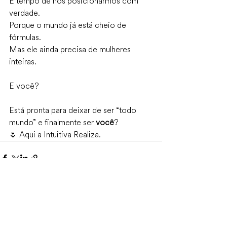
É tempo de nos posicionarmos com 
verdade.
Porque o mundo já está cheio de 
fórmulas.
Mas ele ainda precisa de mulheres 
inteiras.
E você?
Está pronta para deixar de ser “todo 
mundo” e finalmente ser 
você
?
🌷 Aqui a Intuitiva Realiza.
Posts recentes
Ver tudo