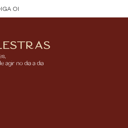
IGA OI
lestras
es,
agir no dia a dia