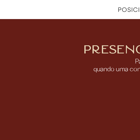
POSIC
Presen
P
quando uma conve