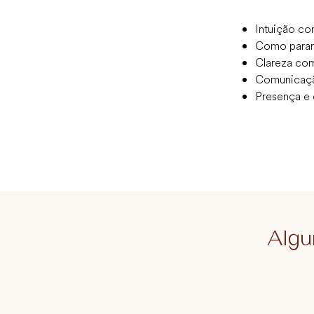
Intuição co
Como parar 
Clareza com
Comunicação
Presença e 
Algu